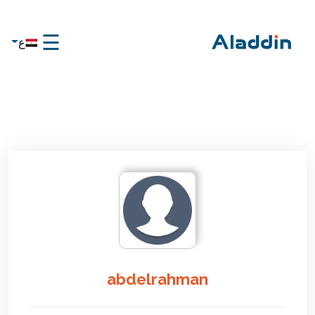
☰
ع
×
الرئيسية
تواصل
معنا
عن
علاء
الدين
تواصل
معنا
abdelrahman