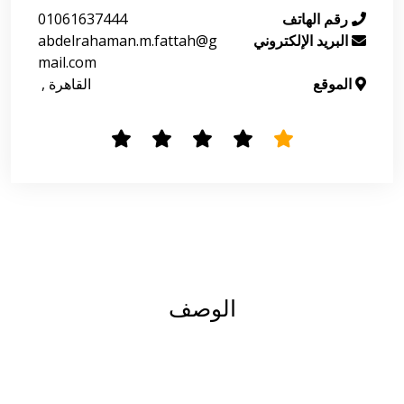
رقم الهاتف
01061637444
البريد الإلكتروني
abdelrahaman.m.fattah@g
mail.com
الموقع
 القاهرة , 
الوصف