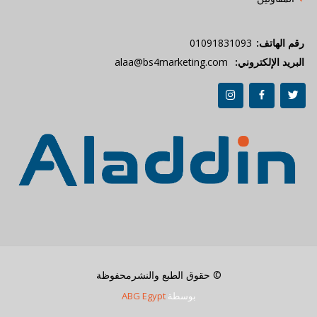
رقم الهاتف:
01091831093
البريد الإلكتروني:
alaa@bs4marketing.com
© حقوق الطبع والنشرمحفوظة
بوسطة
ABG Egypt