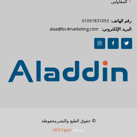
المقاولين
رقم الهاتف:
01091831093
البريد الإلكتروني:
alaa@bs4marketing.com
© حقوق الطبع والنشرمحفوظة
بوسطة
ABG Egypt