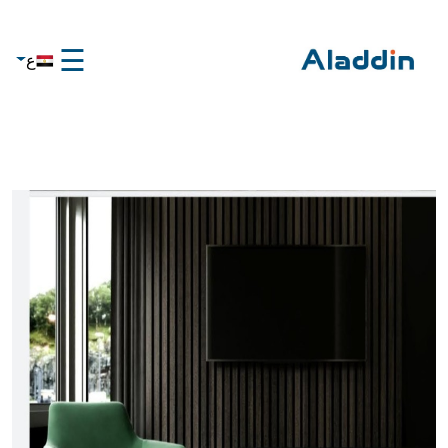
☰
ع
×
الرئيسية
تواصل
معنا
عن
علاء
الدين
تواصل
معنا