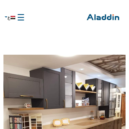
☰
ع
×
الرئيسية
تواصل
معنا
عن
علاء
الدين
تواصل
معنا