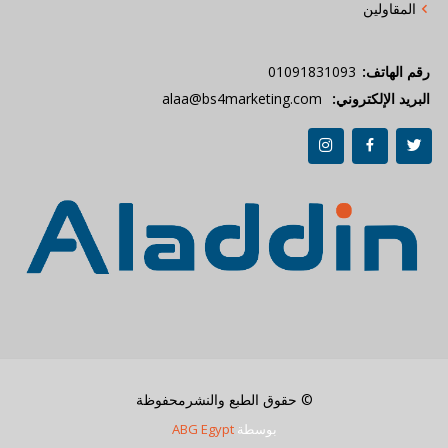
المقاولين
رقم الهاتف:
01091831093
البريد الإلكتروني:
alaa@bs4marketing.com
© حقوق الطبع والنشرمحفوظة
بوسطة
ABG Egypt