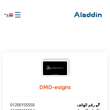
☰
ع
×
الرئيسية
تواصل
معنا
عن
علاء
الدين
تواصل
معنا
DMD-esigns
رقم الهاتف
01200155550