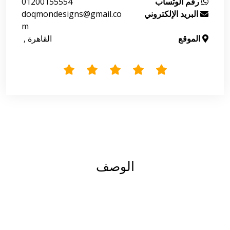
رقم الوتساب
01200155554
البريد الإلكتروني
doqmondesigns@gmail.co
m
الموقع
 القاهرة , 
الوصف