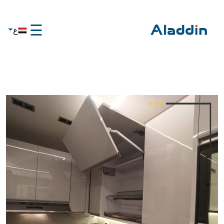
☰
ع
×
الرئيسية
تواصل
معنا
عن
علاء
الدين
تواصل
معنا