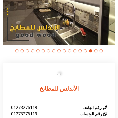
الأندلس للمطابخ
رقم الهاتف
01273276119
رقم الوتساب
01273276119