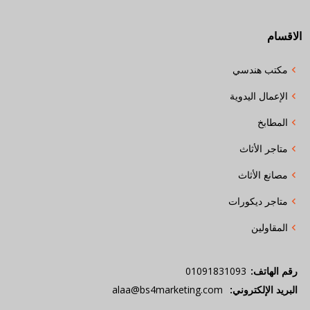
الاقسام
مكتب هندسي
الإعمال اليدوية
المطابخ
متاجر الأثاث
مصانع الأثاث
متاجر ديكورات
المقاولين
رقم الهاتف:
01091831093
البريد الإلكتروني:
alaa@bs4marketing.com