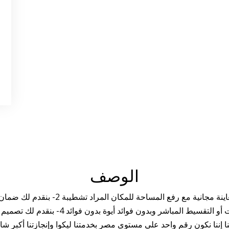
الوصف
ليه ممكن تختار شركة Amanda ؟ 1- بنقدم ل
3- بنقدم لك تسهيلات كتير في السداد بنظام ا
نا إننا نكون رقم واحد علي مستوى مصر بخدمتنا ليكوا وإنجازتنا أكبر شاه