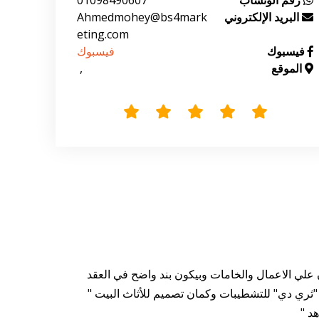
رقم الوتساب
01098490607
البريد الإلكتروني
Ahmedmohey@bs4mark
eting.com
فيسبوك
فيسبوك
الموقع
  , 
ك المعاينة مجانية مع رفع المساحة للمكان المراد تشطيبة 2- بنقدم لك ضمان علي الاعمال والخامات وبيكون بند واضح في العقد
لدفعات أو التقسيط المباشر وبدون فوائد أيوة بدون فوائد 4- بنقدم لك تصميم "ثري دي" للتشطيبات وكمان تصميم للأثاث البيت "
د "