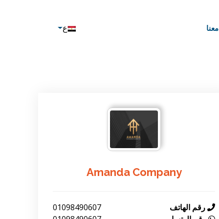
ع
عنا
Amanda Company
رقم الهاتف
01098490607