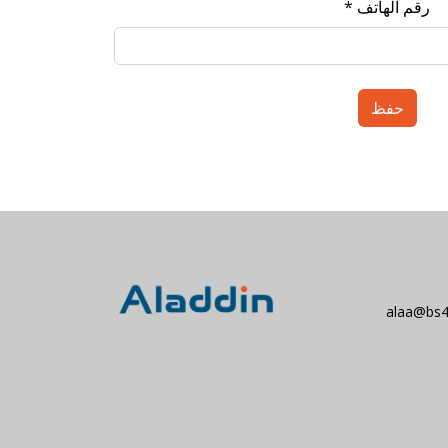
رقم الهاتف *
alaa@bs4