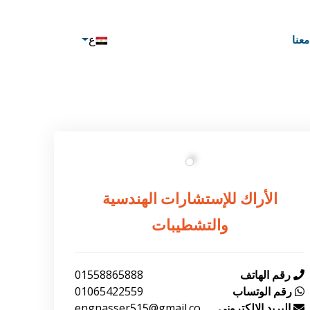
ع
عنا
الأراك للإستشارات الهندسية
والتشطيبات
رقم الهاتف
01558865888
رقم الوتساب
01065422559
البريد الإلكتروني
engnasser515@gmail.co