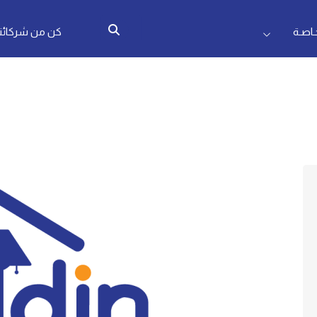
اصـة
كن من شركائنا