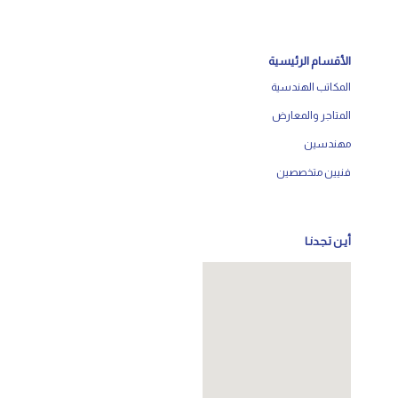
الأقسام الرئيسية
المكاتب الهندسية
المتاجر والمعارض
مهندسين
فنيين متخصصين
أيـن تـجـدنـا