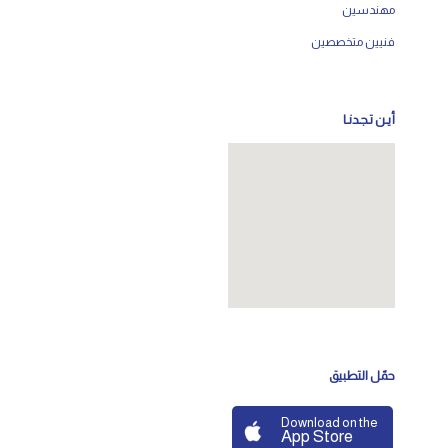
مهندسين
فنيين متخصصين
أيـن تـجـدنـا
حمّل التطبيق
Download on the
App Store