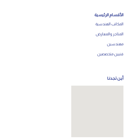
الأقسام الرئيسية
المكاتب الهندسية
المتاجر والمعارض
مهندسين
فنيين متخصصين
أيـن تـجـدنـا