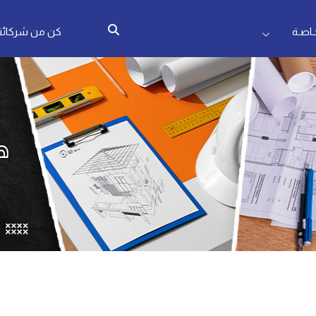
اصـة
كن من شركائنا