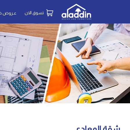
تسوق الان
عـروض خـ
شقة المعادى