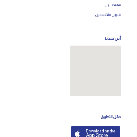
مهندسين
فنيين متخصصين
أيـن تـجـدنـا
حمّل التطبيق
Download on the
App Store