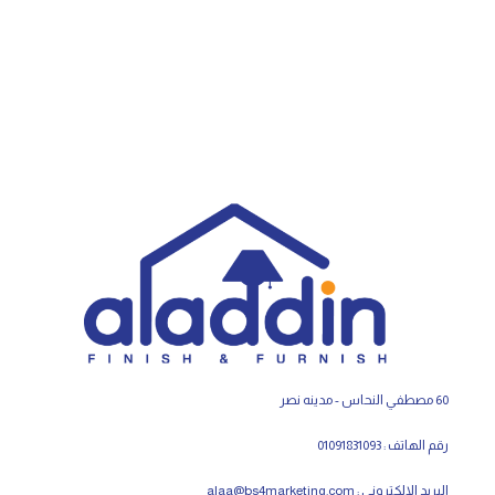
60 مصطفي النحاس - مدينه نصر
رقم الهاتف : 01091831093
البريد الإلكتروني :
alaa@bs4marketing.com