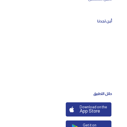
أيـن تـجـدنـا
حمّل التطبيق
Download on the
App Store
Get it on