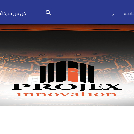
اصـة
كن من شركائنا