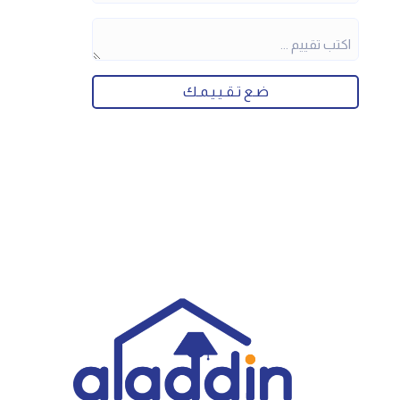
ضـع تـقـيـيـمـك