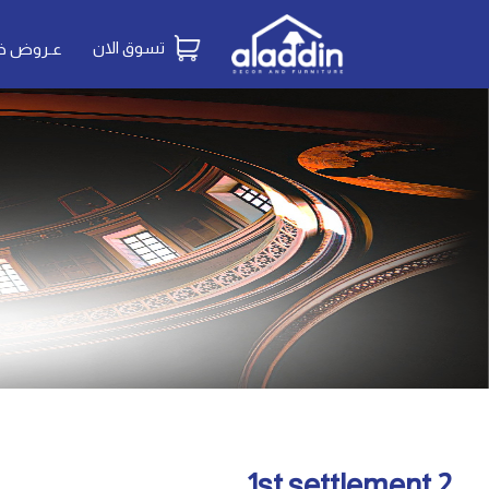
تسوق الان
عـروض خـ
1st settlement 2