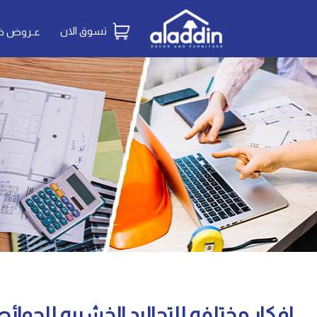
تسوق الان
عـروض خـ
افكار مختلفه للتجاليد الخشبيه للحوائ