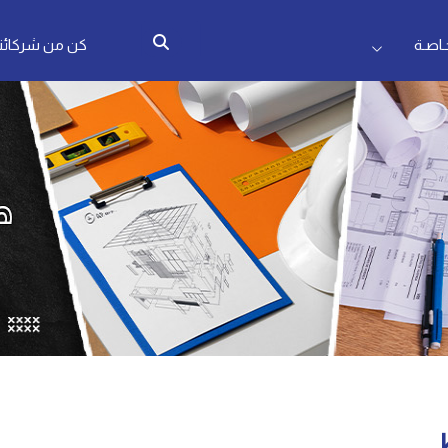
اصـة
كن من شركائنا
ط