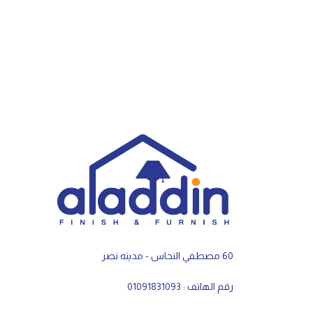
60 مصطفي النحاس - مدينه نصر
رقم الهاتف : 01091831093