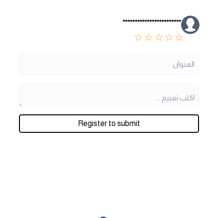
************************
☆
☆
☆
☆
☆
Register to submit