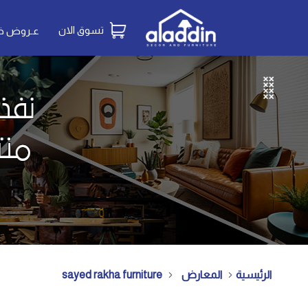
تسوق الان
عـروض خـ
الرئيسية
المعارض
sayed rakha furniture