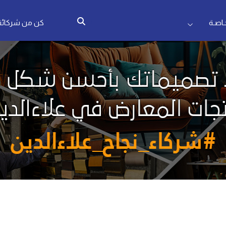
اصـة
كن من شركائنا