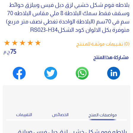
بلاطه فوم شكل خشبي لزق دبل فيس وبيلزق حوائط
وسقف فقط سمك البلاطة 8 ملي مقاس البلاطه 70
سم في 70سم (البلاطة الواحدة تغطي نصف متر مربع)
متوفرة بكل الالوان كود الشكلRS023-H34
★
★
★
★
★
(0) تـقـيـيمات موثـقـة للمـنـتـج
75
ج.م
مشاركة هذا المنتج
الخصائص
التقييمات
مواصفات المنتج
بلاطه فوم شكل خشبي لزق دبل فيس وبيلزق