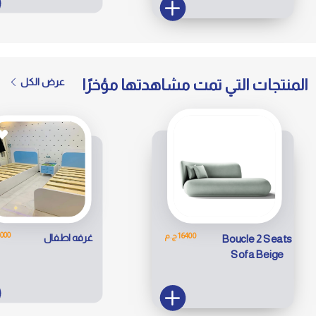
المنتجات التي تمت مشاهدتها مؤخرًا
عرض الكل
35000 
16400 ج.م
غرفه اطفال
Boucle 2 Seats
Sofa Beige