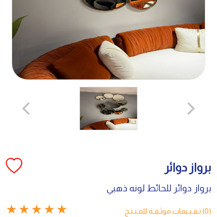
برواز دوائر
برواز دوائر للحائط لونه ذهبي
★
★
★
★
★
(0) تـقـيـيمات موثـقـة للمـنـتـج