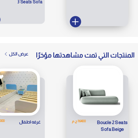
3 Seats Sofa
المنتجات التي تمت مشاهدتها مؤخرًا
عرض الكل
35000 
16400 ج.م
غرفه اطفال
Boucle 2 Seats
Sofa Beige