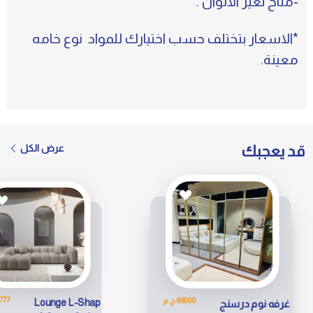
-متاح تغير الالوان .
*الاسعار بتختلف حسب اختيارك للمواد نوع خامه
معينة.
قد يعجبك
عرض الكل
31777 
69000 ج.م
Lounge L-Shap
غرفه نوم درسنج