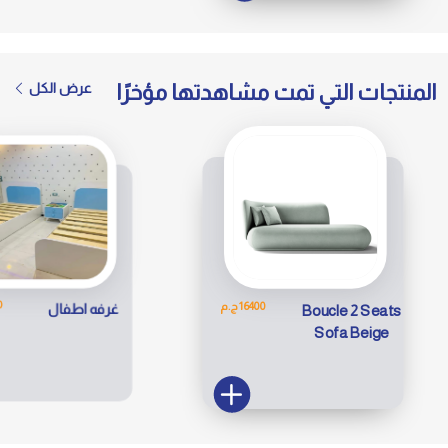
المنتجات التي تمت مشاهدتها مؤخرًا
عرض الكل
35000 
16400 ج.م
غرفه اطفال
Boucle 2 Seats
Sofa Beige