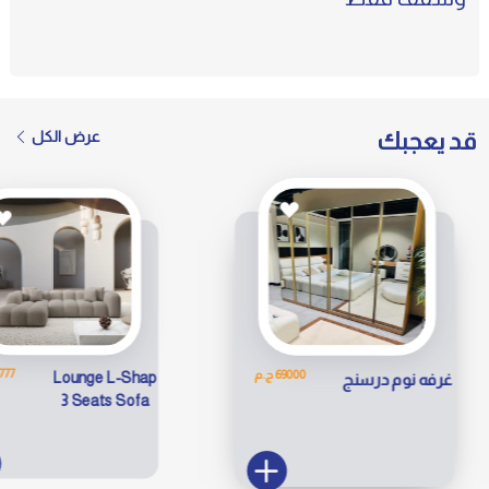
قد يعجبك
عرض الكل
31777 
69000 ج.م
Lounge L-Shap
غرفه نوم درسنج
3 Seats Sofa