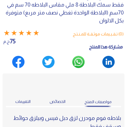
فقط سمك البلاطة 8 ملي مقاس البلاطه 70 سم في
70سم (البلاطة الواحدة تغطي نصف متر مربع) متوفرة
بكل الالوان
★
★
★
★
★
(0) تـقـيـيمات موثـقـة للمـنـتـج
75
ج.م
مشاركة هذا المنتج
الخصائص
التقييمات
مواصفات المنتج
بلاطه فوم مودرن لزق دبل فيس وبيلزق حوائط
وسقف فقط