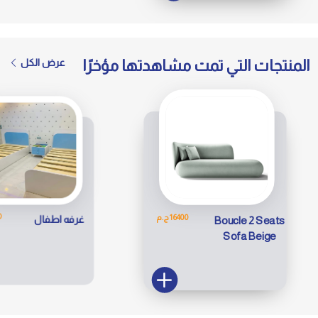
المنتجات التي تمت مشاهدتها مؤخرًا
عرض الكل
35000 
16400 ج.م
غرفه اطفال
Boucle 2 Seats
Sofa Beige