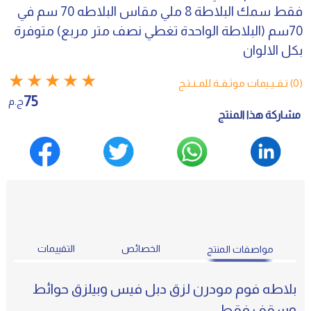
فقط سمك البلاطة 8 ملي مقاس البلاطه 70 سم في
70سم (البلاطة الواحدة تغطي نصف متر مربع) متوفرة
بكل الالوان
★
★
★
★
★
(0) تـقـيـيمات موثـقـة للمـنـتـج
75
ج.م
مشاركة هذا المنتج
الخصائص
التقييمات
مواصفات المنتج
بلاطه فوم مودرن لزق دبل فيس وبيلزق حوائط
وسقف فقط