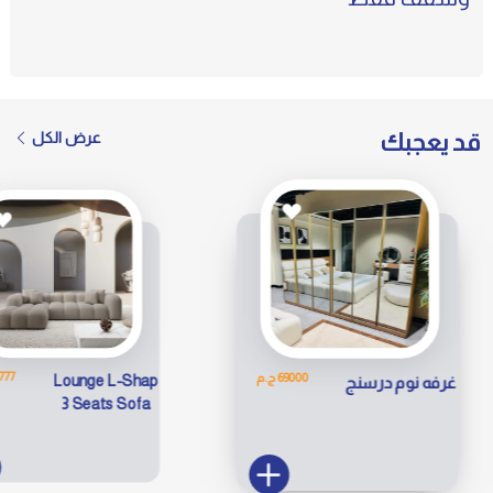
قد يعجبك
عرض الكل
31777 
69000 ج.م
Lounge L-Shap
غرفه نوم درسنج
3 Seats Sofa