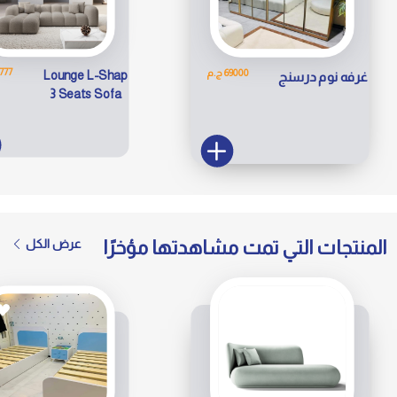
31777 
69000 ج.م
Lounge L-Shap
غرفه نوم درسنج
3 Seats Sofa
المنتجات التي تمت مشاهدتها مؤخرًا
عرض الكل