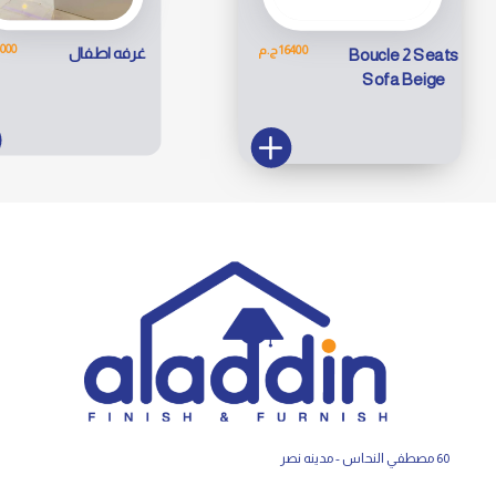
35000 
16400 ج.م
غرفه اطفال
Boucle 2 Seats
Sofa Beige
60 مصطفي النحاس - مدينه نصر