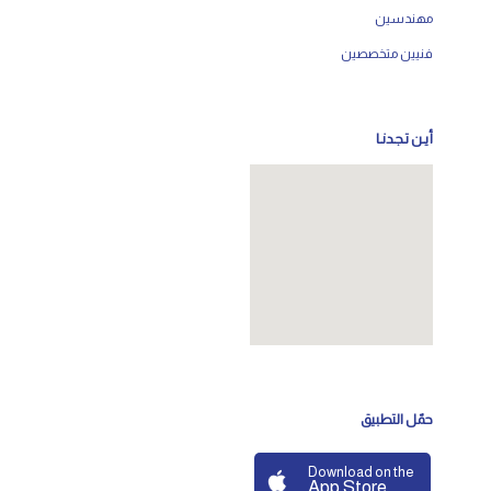
مهندسين
فنيين متخصصين
أيـن تـجـدنـا
حمّل التطبيق
Download on the
App Store