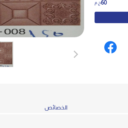
60
ج.م
الخصائص