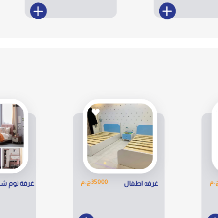
م
64900 ج.م
غرفة نوم شباب
كود 542352