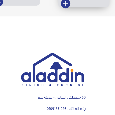
60 مصطفي النحاس - مدينه نصر
رقم الهاتف : 01091831093