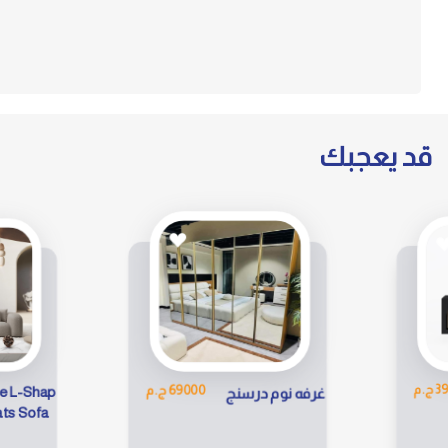
قد يعجبك
31777 ج.
69000 ج.م
Lounge L-Shap
غرفه نوم درسنج
3 Seats Sofa