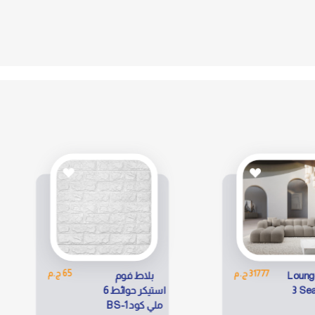
م
65 ج.م
بلاط فوم
بلاط فو
استيكر حوائط 6
ملي كود BS-1
ملي كود BR-31