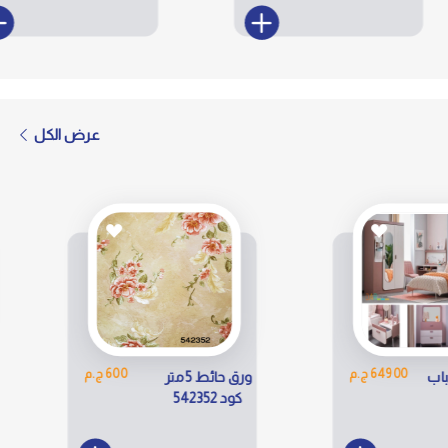
20
عرض الكل
600 ج.م
600 ج.م
ورق حائط 5 متر
ورق حائط 5 متر
كود 26306