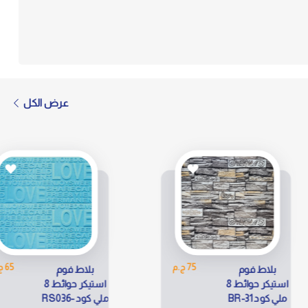
عرض الكل
75 ج.م
65 ج.م
م
بلاط فوم
استيكر حوائط 8
استيكر حوائط 8
ملي كود RS036-