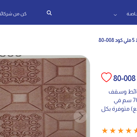
اصـة
كن من شركائنا
8
وائط وسقف
فقط سمك البلاطة 5;ملي مقاس البلاطه 70 سم في
ع) متوفرة بكل
★
★
★
★