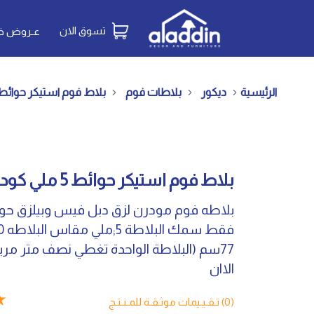
تسوق الان
عـروض خـ
الرئيسية
ديكور
بلاطات فوم
بلاط فوم استيكر حوائط 5 ملي كود 008-0
بلاط فوم استيكر حوائط 5 ملي كود 008-80
بلاطه فوم مودرن لزق دبل فيس وبيلزق ح
77سم (البلاطة الواحدة تغطي نصف متر مرب
الاان
★
(0) تـقـيـيمات موثـقـة للمـنـتـج