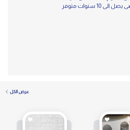
يظهر اى فواصل على الجدار خامات عالية الجودة مع طبقة من pvc لحماية عالية وعمر افتراضى يصل الى 10 سنوات متوفر
عرض الكل