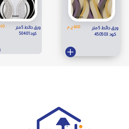
600 ج.
600 ج.م
ورق حائط 5 متر
ورق حائط 5 متر
كود 50401
كود 450503