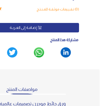
★
(0) تـقـيـيمات موثـقـة للمـنـتـج
إضـافـة إلى العـربـة
مشاركة هذا المنتج
مواصفات المنتج
ورق حائط مودرن تصميمات عالمية ت