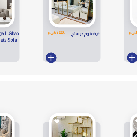
م
69000 ج.م
غرفه نوم درسنج
ge L-Shap
eats Sofa