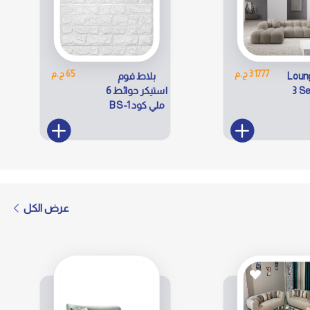
31777 ج.م
65 ج.م
Loun
بلاط فوم
3 S
استيكر حوائط 6
ملي كود BS-1
عرض الكل