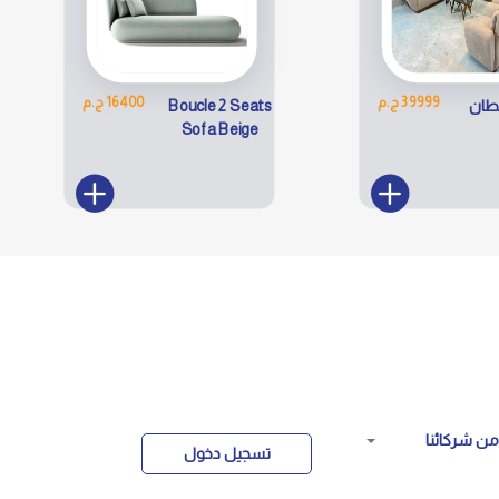
39999 ج.م
16400 ج.م
لطان
Boucle 2 Seats
Sofa Beige
ن شركائنا
تسجيل دخول