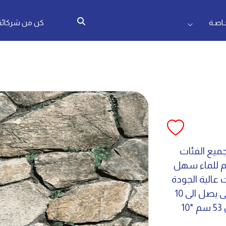
اصـة
كن من شركائنا
ميع الفئات
م للماء سهل
 عالية الجودة
مع طبقة من pvc لحماية عالية وعمر افتراضى يصل الى 10
سنوات متوفر بمقاسات 5 متر مقاس الرول 53 سم *10