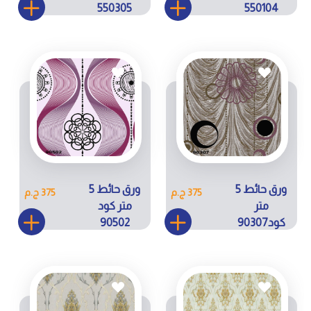
550305
550104
ورق حائط 5
ورق حائط 5
375 ج.م
375 ج.م
متر
متر كود
كود90307
90502