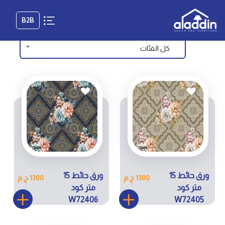
B2B
كل الفئات
ورق حائط 15
ورق حائط 15
1300 ج.م
1300 ج.م
متر كود
متر كود
W72406
W72405