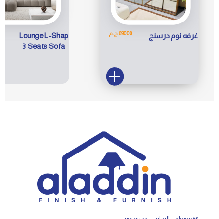
69000 ج.م
7
غرفه نوم درسنج
Lounge L-Shap
3 Seats Sofa
60 مصطفي النحاس - مدينه نصر