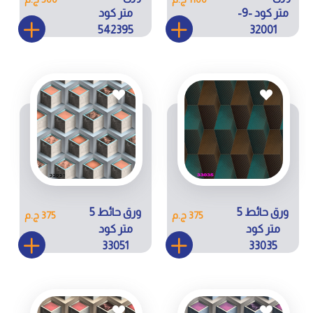
متر كود -9-
متر كود
542395
32001
ورق حائط 5
ورق حائط 5
375 ج.م
375 ج.م
متر كود
متر كود
33051
33035