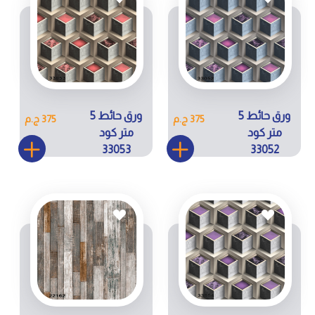
ورق حائط 5
ورق حائط 5
375 ج.م
375 ج.م
متر كود
متر كود
33053
33052