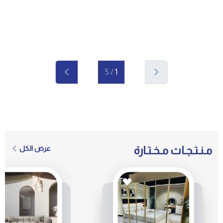
Next
Previous
/ 5
1
مـنـتـجـات مـخـتـارة
عرض الكل