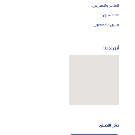
المتاجر والمعارض
مهندسين
فنيين متخصصين
أيـن تـجـدنـا
حمّل التطبيق