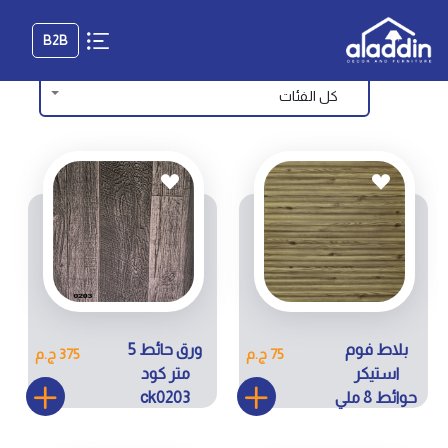
B2B
كل الفئات
بلاط فوم
ورق حائط 5
75 ج.م
375 ج.م
استيكر
متر كود
حوائط 8 ملي
ck0203
كود RS023-
H24