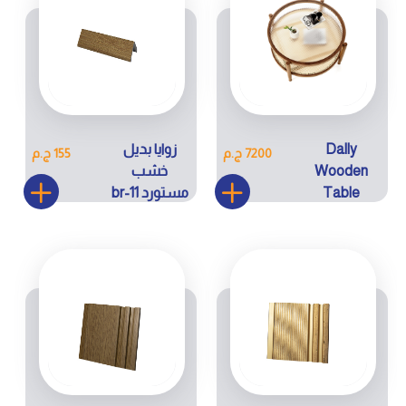
Dally
زوايا بديل
7200 ج.م
155 ج.م
Wooden
خشب
Table
مستورد br-11