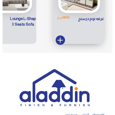
69000 ج.م
7
غرفه نوم درسنج
Lounge L-Shap
3 Seats Sofa
60 مصطفي النحاس - مدينه نصر