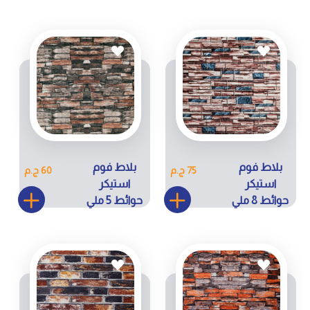
كود RS033-
كود RS033-
H48
H47
بلاط فوم
بلاط فوم
75 ج.م
60 ج.م
استيكر
استيكر
حوائط 8 ملي
حوائط 5 ملي
كود ZH-H111
كود ZW-
004