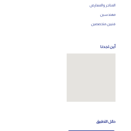
المتاجر والمعارض
مهندسين
فنيين متخصصين
أيـن تـجـدنـا
حمّل التطبيق