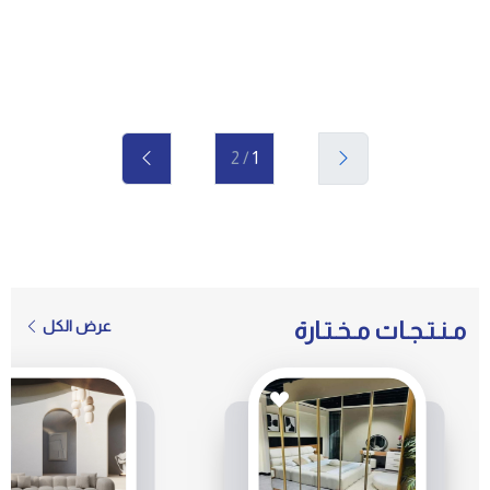
Next
Previous
/ 2
1
مـنـتـجـات مـخـتـارة
عرض الكل