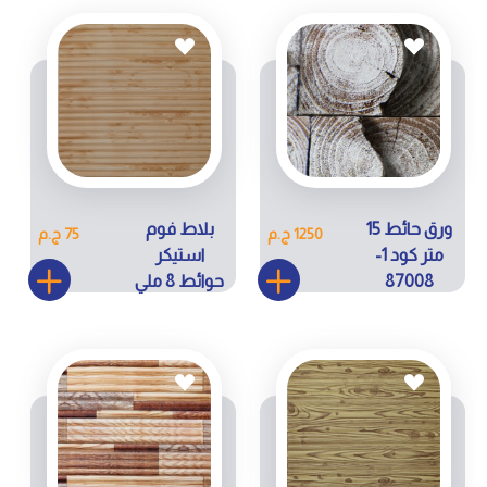
ورق حائط 15
بلاط فوم
1250 ج.م
75 ج.م
متر كود 1-
استيكر
87008
حوائط 8 ملي
كودRS023-
H32