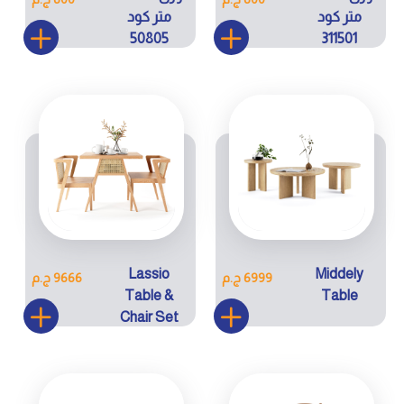
متر كود
متر كود
50805
311501
Lassio
Middely
6999 ج.م
9666 ج.م
Table &
Table
Chair Set