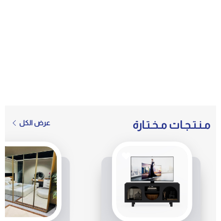
مـنـتـجـات مـخـتـارة
عرض الكل