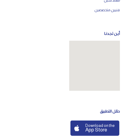
مهندسين
فنيين متخصصين
أيـن تـجـدنـا
حمّل التطبيق
Download on the
App Store