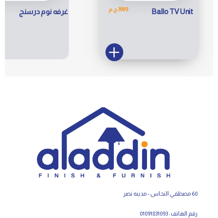
69000 ج.م
غرفه نوم درسنج
Lounge L-Shap
3 Seats Sofa
60 مصطفي النحاس - مدينه نصر
رقم الهاتف : 01091831093