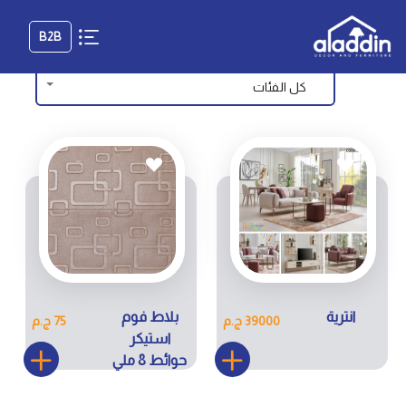
B2B
كل الفئات
انترية
بلاط فوم
39000 ج.م
75 ج.م
استيكر
حوائط 8 ملي
كود RS019-
6